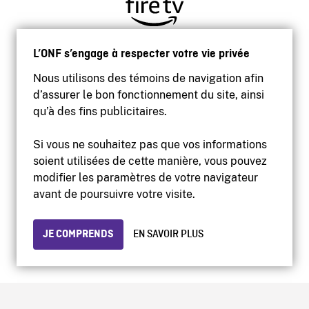
L’ONF s’engage à respecter votre vie privée
Nous utilisons des témoins de navigation afin
d’assurer le bon fonctionnement du site, ainsi
qu’à des fins publicitaires.
Si vous ne souhaitez pas que vos informations
soient utilisées de cette manière, vous pouvez
modifier les paramètres de votre navigateur
Accessibilité
avant de poursuivre votre visite.
Site institutionnel
Conditions d'utilisation
Protection des renseignements personnels
JE COMPRENDS
EN SAVOIR PLUS
© 2026 Office national du film du Canada