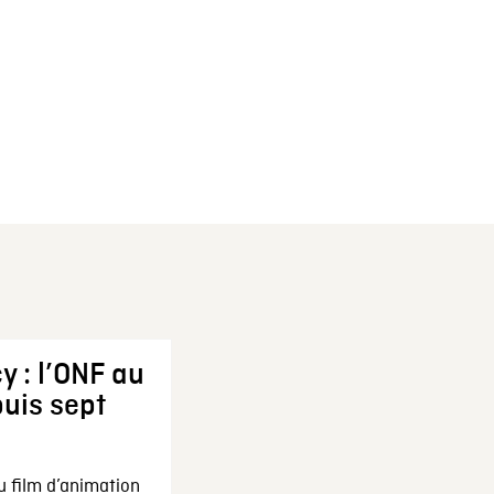
y : l’ONF au
uis sept
u film d’animation