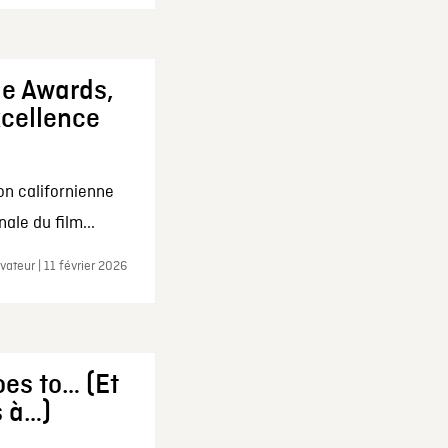
ie Awards,
xcellence
on californienne
ale du film...
ateur | 11 février 2026
es to… (Et
s à…)