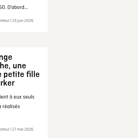
0. D’abord...
ateur | 19 juin 2026
ange
che, une
 petite fille
arker
ent à eux seuls
a réalisés
ateur | 17 mai 2026