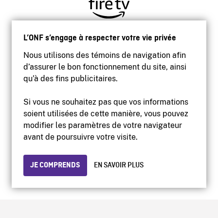
L’ONF s’engage à respecter votre vie privée
Nous utilisons des témoins de navigation afin
d’assurer le bon fonctionnement du site, ainsi
qu’à des fins publicitaires.
Si vous ne souhaitez pas que vos informations
soient utilisées de cette manière, vous pouvez
modifier les paramètres de votre navigateur
Accessibilité
avant de poursuivre votre visite.
Site institutionnel
Conditions d'utilisation
Protection des renseignements personnels
JE COMPRENDS
EN SAVOIR PLUS
© 2026 Office national du film du Canada