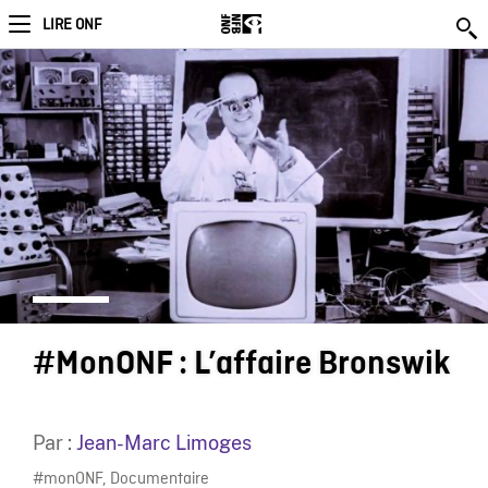
LIRE ONF
#MonONF : L’affaire Bronswik
Par :
Jean-Marc Limoges
#monONF
,
Documentaire