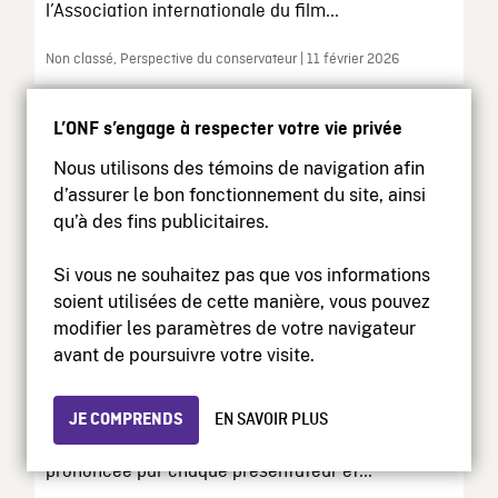
l’Association internationale du film...
Non classé, Perspective du conservateur | 11 février 2026
L’ONF s’engage à respecter votre vie privée
Nous utilisons des témoins de navigation afin
d’assurer le bon fonctionnement du site, ainsi
qu’à des fins publicitaires.
Si vous ne souhaitez pas que vos informations
soient utilisées de cette manière, vous pouvez
modifier les paramètres de votre navigateur
And the Oscar goes to… (Et
avant de poursuivre votre visite.
l’Oscar est remis à…)
JE COMPRENDS
EN SAVOIR PLUS
Cette courte phrase, devenue légendaire, est
prononcée par chaque présentateur et...