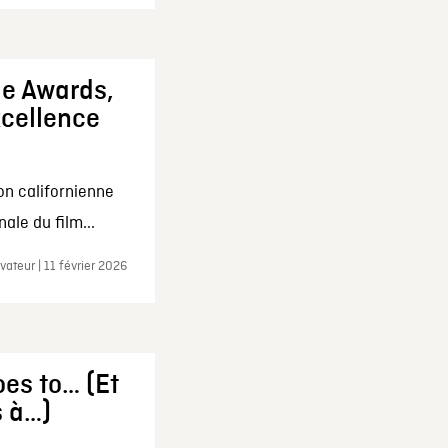
ie Awards,
xcellence
on californienne
ale du film...
ateur | 11 février 2026
es to… (Et
s à…)