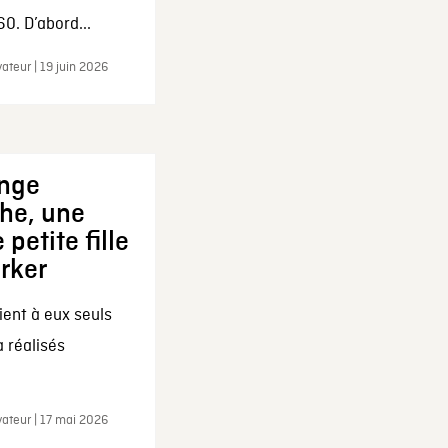
0. D’abord...
ateur | 19 juin 2026
ange
che, une
 petite fille
arker
ent à eux seuls
a réalisés
ateur | 17 mai 2026