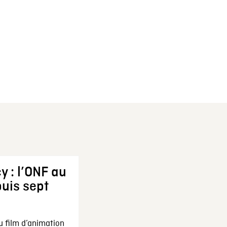
y : l’ONF au
uis sept
u film d’animation