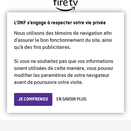
L’ONF s’engage à respecter votre vie privée
Nous utilisons des témoins de navigation afin
d’assurer le bon fonctionnement du site, ainsi
qu’à des fins publicitaires.
Si vous ne souhaitez pas que vos informations
soient utilisées de cette manière, vous pouvez
modifier les paramètres de votre navigateur
Accessibilité
avant de poursuivre votre visite.
Site institutionnel
Conditions d'utilisation
Protection des renseignements personnels
JE COMPRENDS
EN SAVOIR PLUS
© 2026 Office national du film du Canada