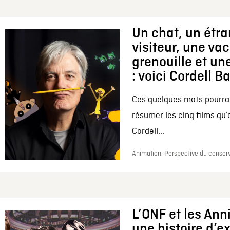
Un chat, un étr
visiteur, une va
grenouille et une
: voici Cordell B
Ces quelques mots pourrai
résumer les cinq films qu’
Cordell...
Animation, Perspective du conserv
L’ONF et les Ann
une histoire d’e