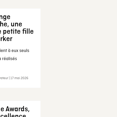
ange
che, une
 petite fille
arker
ent à eux seuls
a réalisés
ateur | 17 mai 2026
ie Awards,
xcellence