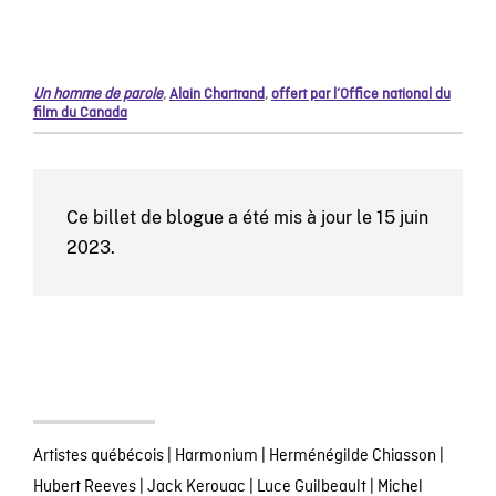
Un homme de parole
,
Alain Chartrand
,
offert par l’Office national du
film du Canada
Ce billet de blogue a été mis à jour le 15 juin
2023.
Artistes québécois
|
Harmonium
|
Herménégilde Chiasson
|
Hubert Reeves
|
Jack Kerouac
|
Luce Guilbeault
|
Michel