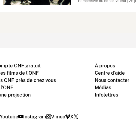
Perspective du conservateur | 26 
ompte ONF gratuit
À propos
des films de l'ONF
Centre d'aide
s ONF près de chez vous
Nous contacter
 l'ONF
Médias
une projection
Infolettres
Youtube
Instagram
Vimeo
X