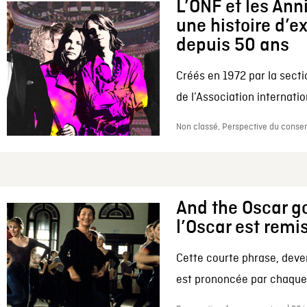
L’ONF et les Ann
une histoire d’e
depuis 50 ans
Créés en 1972 par la secti
de l’Association internation
Non classé, Perspective du conserv
And the Oscar go
l’Oscar est remi
Cette courte phrase, deve
est prononcée par chaque 