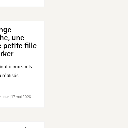
ange
che, une
 petite fille
arker
ent à eux seuls
a réalisés
ateur | 17 mai 2026