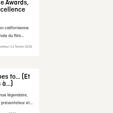
ie Awards,
xcellence
on californienne
ale du film...
ateur | 11 février 2026
es to… (Et
s à…)
nue légendaire,
présentateur et...