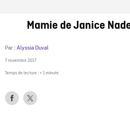
IRE ONF
Mamie de Janice Nad
Par :
Alyssia Duval
7 novembre 2017
Temps de lecture :
< 1
minute