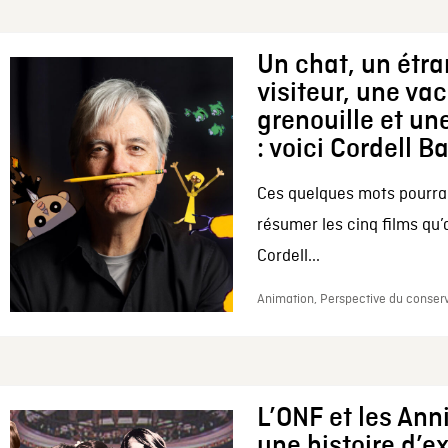
Un chat, un étr
visiteur, une va
grenouille et une
: voici Cordell B
Ces quelques mots pourrai
résumer les cinq films qu’
Cordell...
Animation, Perspective du conserv
L’ONF et les Ann
une histoire d’e