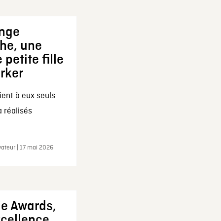
ange
che, une
 petite fille
arker
ent à eux seuls
a réalisés
ateur | 17 mai 2026
ie Awards,
xcellence