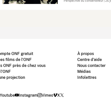
Perspective du conservateur | 26 
ompte ONF gratuit
À propos
des films de l'ONF
Centre d'aide
s ONF près de chez vous
Nous contacter
 l'ONF
Médias
une projection
Infolettres
Youtube
Instagram
Vimeo
X