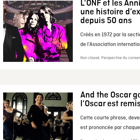
L’ONF et les Ann
une histoire d’e
depuis 50 ans
Créés en 1972 par la secti
de l’Association internation
Non classé, Perspective du conserv
And the Oscar go
l’Oscar est remi
Cette courte phrase, deve
est prononcée par chaque 