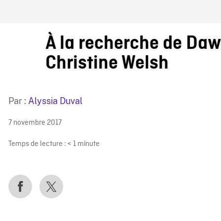
IRE ONF
À la recherche de Da
Christine Welsh
Par :
Alyssia Duval
7 novembre 2017
Temps de lecture :
< 1
minute