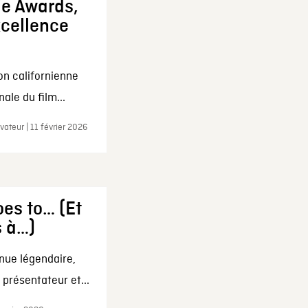
ie Awards,
xcellence
on californienne
ale du film...
ateur | 11 février 2026
es to… (Et
s à…)
nue légendaire,
présentateur et...