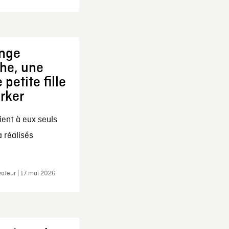
ange
che, une
 petite fille
arker
ent à eux seuls
a réalisés
ateur | 17 mai 2026