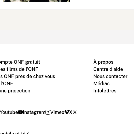
ompte ONF gratuit
À propos
des films de l'ONF
Centre d'aide
s ONF près de chez vous
Nous contacter
 l'ONF
Médias
une projection
Infolettres
Youtube
Instagram
Vimeo
X
mobile et télé