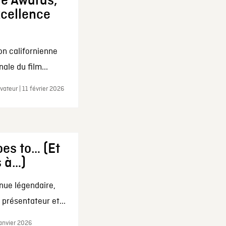
ie Awards,
xcellence
on californienne
ale du film...
ateur | 11 février 2026
es to… (Et
s à…)
nue légendaire,
présentateur et...
janvier 2026