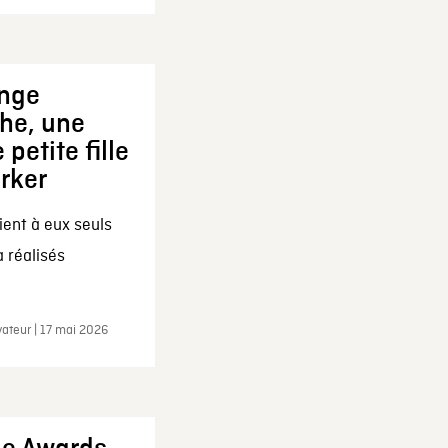
ange
che, une
 petite fille
arker
ent à eux seuls
a réalisés
ateur | 17 mai 2026