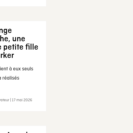
ange
che, une
 petite fille
arker
ent à eux seuls
a réalisés
ateur | 17 mai 2026