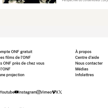
Perspective du conservateur | 26 
ompte ONF gratuit
À propos
des films de l'ONF
Centre d'aide
s ONF près de chez vous
Nous contacter
 l'ONF
Médias
une projection
Infolettres
Youtube
Instagram
Vimeo
X