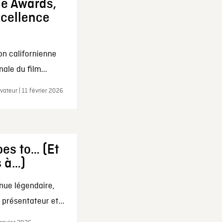
ie Awards,
xcellence
on californienne
ale du film...
ateur | 11 février 2026
es to… (Et
s à…)
nue légendaire,
présentateur et...