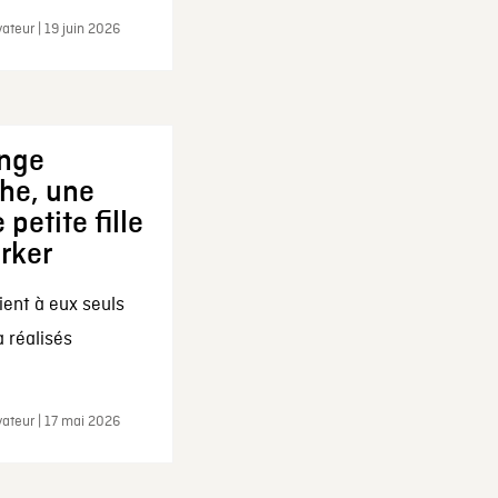
ateur | 19 juin 2026
ange
che, une
 petite fille
arker
ent à eux seuls
a réalisés
ateur | 17 mai 2026