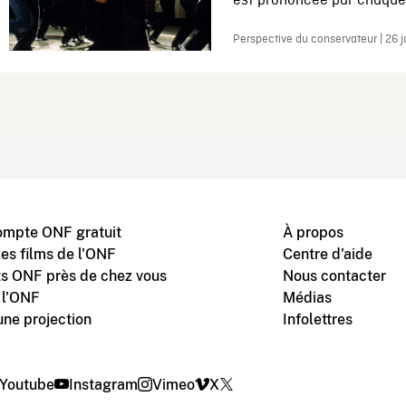
est prononcée par chaque 
Perspective du conservateur | 26 
ompte ONF gratuit
À propos
des films de l'ONF
Centre d'aide
s ONF près de chez vous
Nous contacter
 l'ONF
Médias
une projection
Infolettres
Youtube
Instagram
Vimeo
X