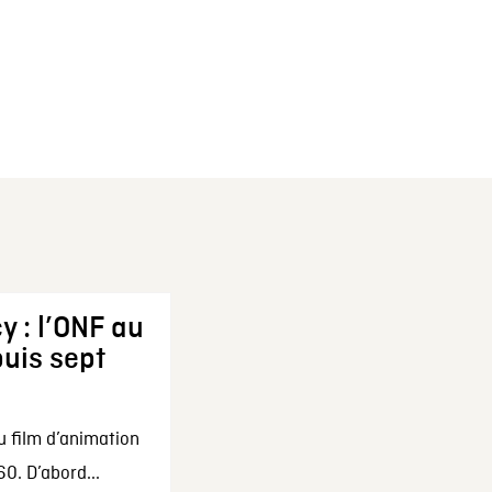
y : l’ONF au
uis sept
u film d’animation
0. D’abord...