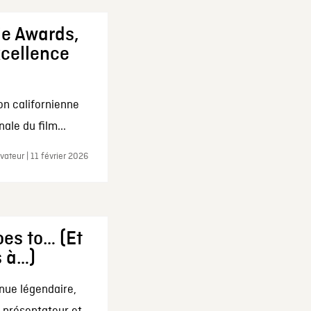
ie Awards,
xcellence
on californienne
ale du film...
ateur | 11 février 2026
es to… (Et
s à…)
nue légendaire,