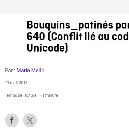
IRE ONF
Bouquins_patinés par
640 (Conflit lié au co
Unicode)
Par :
Marie Mello
10 avril 2017
Temps de lecture :
< 1
minute