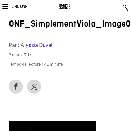
LIRE ONF
ONF_SimplementViola_Image0
Par :
Alyssia Duval
3 mars 2017
Temps de lecture :
< 1
minute