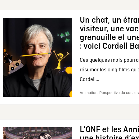
Un chat, un étr
visiteur, une va
grenouille et une
: voici Cordell B
Ces quelques mots pourrai
résumer les cinq films qu’
Cordell...
Animation, Perspective du conserv
L’ONF et les Ann
une histoire d’e