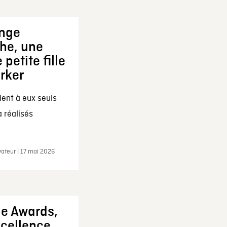
ange
che, une
 petite fille
arker
ent à eux seuls
a réalisés
ateur | 17 mai 2026
ie Awards,
xcellence