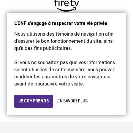
L’ONF s’engage à respecter votre vie privée
Nous utilisons des témoins de navigation afin
d’assurer le bon fonctionnement du site, ainsi
qu’à des fins publicitaires.
Si vous ne souhaitez pas que vos informations
soient utilisées de cette manière, vous pouvez
modifier les paramètres de votre navigateur
Accessibilité
avant de poursuivre votre visite.
Site institutionnel
Conditions d'utilisation
Protection des renseignements personnels
JE COMPRENDS
EN SAVOIR PLUS
© 2026 Office national du film du Canada