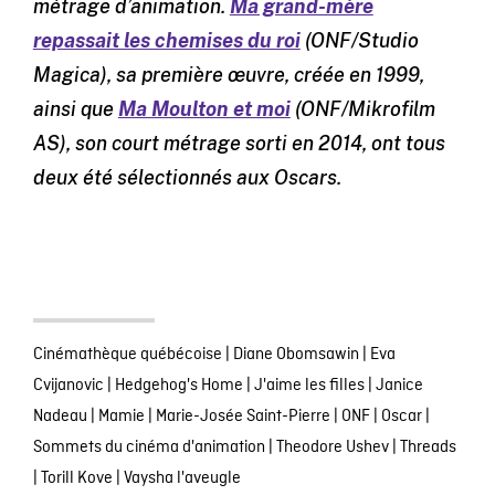
métrage d’animation.
Ma grand-mère
repassait les chemises du roi
(ONF/Studio
Magica), sa première œuvre, créée en 1999,
ainsi que
Ma Moulton et moi
(ONF/Mikrofilm
AS), son court métrage sorti en 2014, ont tous
deux été sélectionnés aux Oscars.
Cinémathèque québécoise
|
Diane Obomsawin
|
Eva
Cvijanovic
|
Hedgehog's Home
|
J'aime les filles
|
Janice
Nadeau
|
Mamie
|
Marie-Josée Saint-Pierre
|
ONF
|
Oscar
|
Sommets du cinéma d'animation
|
Theodore Ushev
|
Threads
|
Torill Kove
|
Vaysha l'aveugle