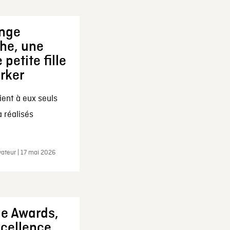
ange
che, une
 petite fille
arker
ent à eux seuls
a réalisés
ateur | 17 mai 2026
ie Awards,
xcellence