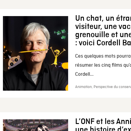
Un chat, un étr
visiteur, une va
grenouille et une
: voici Cordell B
Ces quelques mots pourrai
résumer les cinq films qu’
Cordell...
Animation, Perspective du conserv
L’ONF et les Ann
une histoire d’e