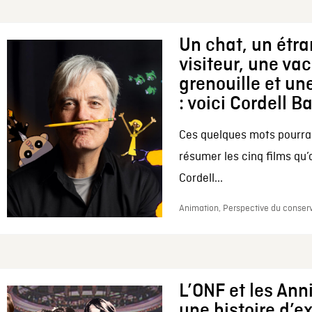
Un chat, un étr
visiteur, une va
grenouille et une
: voici Cordell B
Ces quelques mots pourrai
résumer les cinq films qu’
Cordell...
Animation, Perspective du conserv
L’ONF et les Ann
une histoire d’e