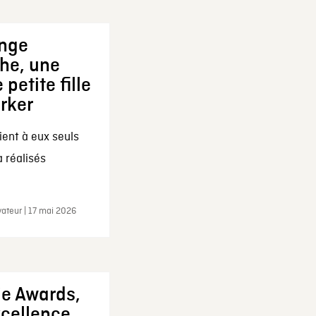
ange
che, une
 petite fille
arker
ent à eux seuls
a réalisés
ateur | 17 mai 2026
ie Awards,
xcellence