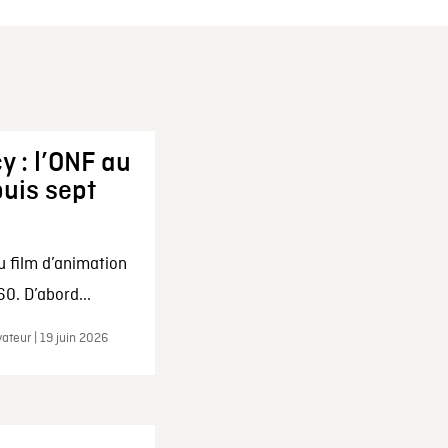
y : l’ONF au
uis sept
u film d’animation
0. D’abord...
ateur | 19 juin 2026