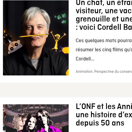
Un chat, un étr
visiteur, une va
grenouille et une
: voici Cordell B
Ces quelques mots pourrai
résumer les cinq films qu’
Cordell...
Animation, Perspective du conserv
L’ONF et les Ann
une histoire d’e
depuis 50 ans