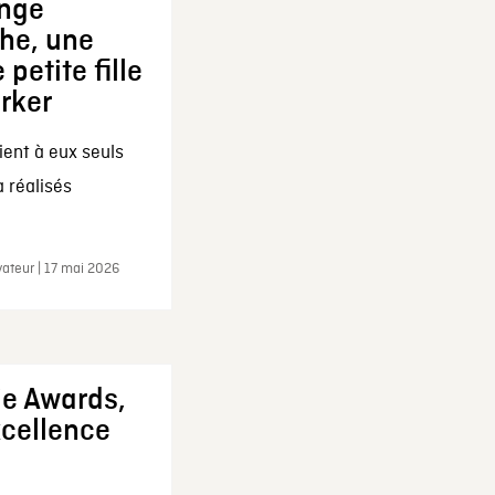
ange
che, une
 petite fille
arker
ent à eux seuls
a réalisés
ateur | 17 mai 2026
ie Awards,
xcellence