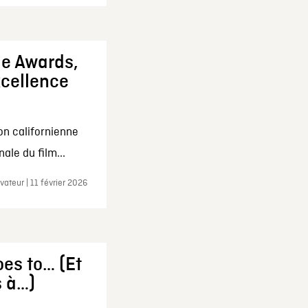
ie Awards,
xcellence
on californienne
ale du film...
ateur | 11 février 2026
es to… (Et
s à…)