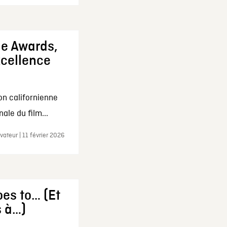
ie Awards,
xcellence
on californienne
ale du film...
ateur | 11 février 2026
es to… (Et
s à…)