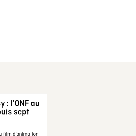
y : l’ONF au
uis sept
u film d’animation