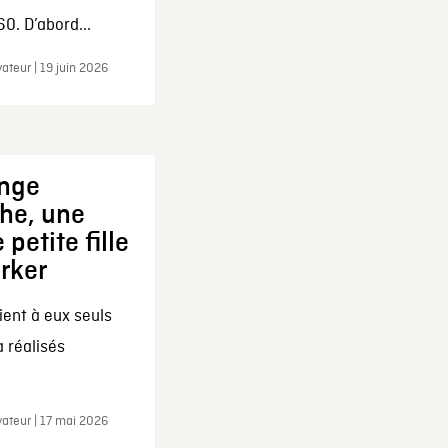
0. D’abord...
ateur | 19 juin 2026
ange
che, une
 petite fille
arker
ent à eux seuls
a réalisés
ateur | 17 mai 2026