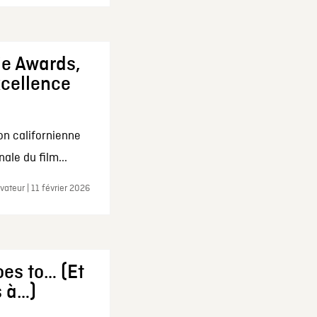
ie Awards,
xcellence
on californienne
ale du film...
ateur | 11 février 2026
es to… (Et
s à…)