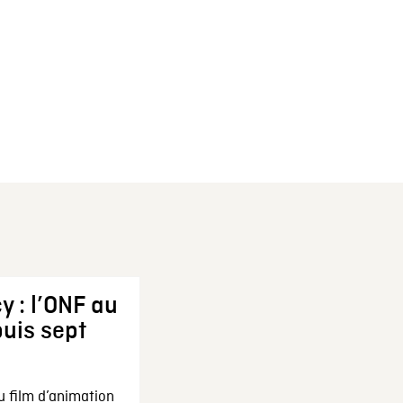
y : l’ONF au
uis sept
u film d’animation