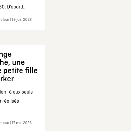
0. D’abord...
ateur | 19 juin 2026
ange
che, une
 petite fille
arker
ent à eux seuls
a réalisés
ateur | 17 mai 2026