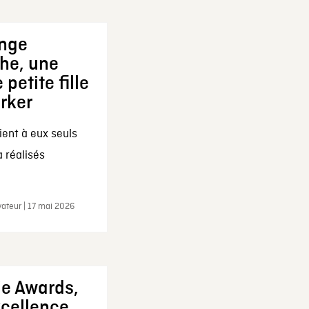
ange
che, une
 petite fille
arker
ent à eux seuls
a réalisés
ateur | 17 mai 2026
ie Awards,
xcellence