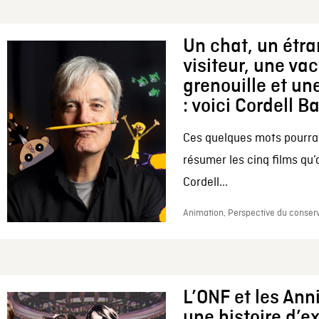
Un chat, un étr
visiteur, une va
grenouille et une
: voici Cordell B
Ces quelques mots pourrai
résumer les cinq films qu’
Cordell...
Animation, Perspective du conserv
L’ONF et les Ann
une histoire d’e