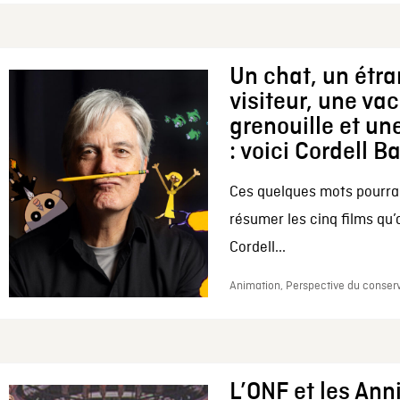
Un chat, un étr
visiteur, une va
grenouille et une
: voici Cordell B
Ces quelques mots pourrai
résumer les cinq films qu’
Cordell...
Animation, Perspective du conserv
L’ONF et les Ann