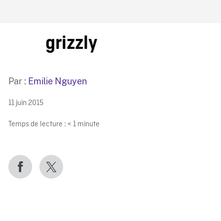
IRE ONF
grizzly
Par :
Emilie Nguyen
11 juin 2015
Temps de lecture :
< 1
minute