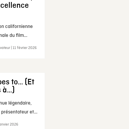
xcellence
on californienne
ale du film...
ateur | 11 février 2026
es to… (Et
s à…)
nue légendaire,
présentateur et...
janvier 2026