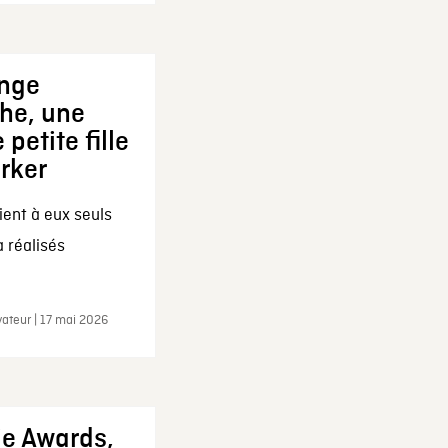
ange
che, une
 petite fille
arker
ent à eux seuls
a réalisés
ateur | 17 mai 2026
ie Awards,