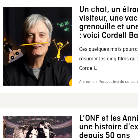
Un chat, un étr
visiteur, une va
grenouille et une
: voici Cordell B
Ces quelques mots pourrai
résumer les cinq films qu’
Cordell...
Animation, Perspective du conserv
L’ONF et les Ann
une histoire d’e
depuis 50 ans