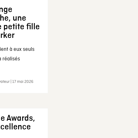
ange
che, une
 petite fille
arker
ent à eux seuls
a réalisés
ateur | 17 mai 2026
ie Awards,
xcellence