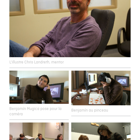
L'illustre Chris Landreth, mentor
Benjamín Mugica pose pour la
Benjamín au pinceau
caméra