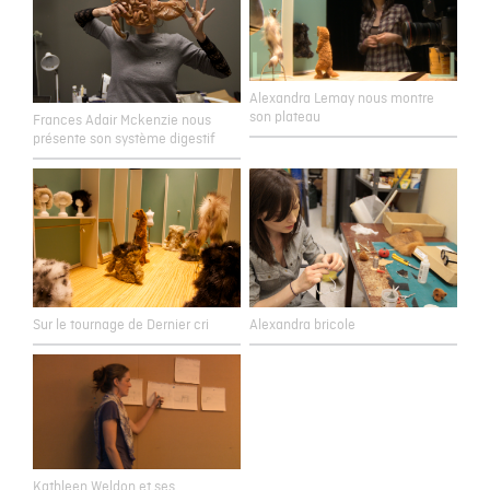
Alexandra Lemay nous montre
son plateau
Frances Adair Mckenzie nous
présente son système digestif
Sur le tournage de Dernier cri
Alexandra bricole
Kathleen Weldon et ses