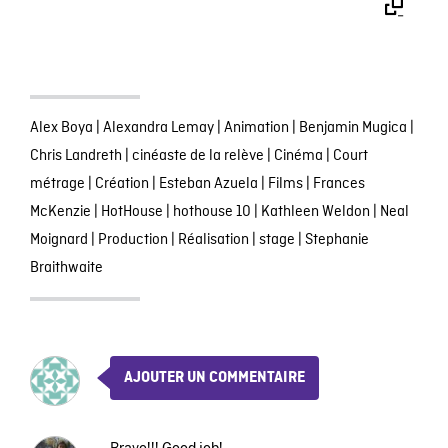
Alex Boya
|
Alexandra Lemay
|
Animation
|
Benjamin Mugica
|
Chris Landreth
|
cinéaste de la relève
|
Cinéma
|
Court
métrage
|
Création
|
Esteban Azuela
|
Films
|
Frances
McKenzie
|
HotHouse
|
hothouse 10
|
Kathleen Weldon
|
Neal
Moignard
|
Production
|
Réalisation
|
stage
|
Stephanie
Braithwaite
AJOUTER UN COMMENTAIRE
Bravo!!! Good job!