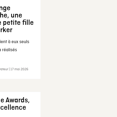
ange
che, une
 petite fille
arker
ent à eux seuls
a réalisés
ateur | 17 mai 2026
ie Awards,
xcellence