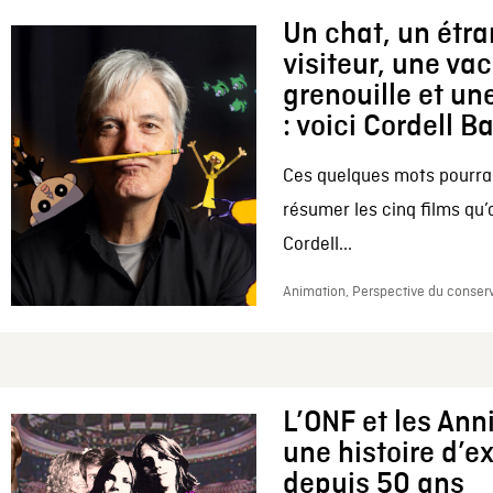
Un chat, un étr
visiteur, une va
grenouille et une
: voici Cordell B
Ces quelques mots pourrai
résumer les cinq films qu’
Cordell...
Animation, Perspective du conserv
L’ONF et les Ann
une histoire d’e
depuis 50 ans