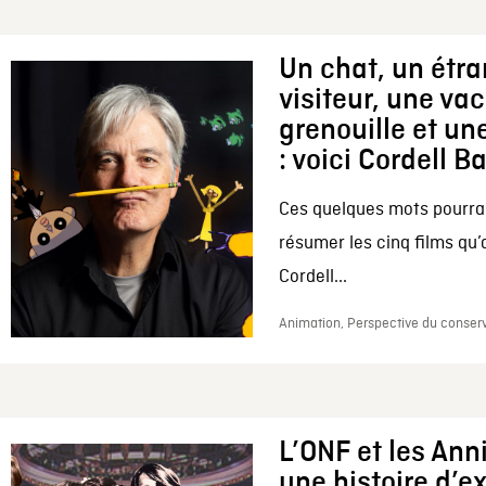
Un chat, un étr
visiteur, une va
grenouille et une
: voici Cordell B
Ces quelques mots pourrai
résumer les cinq films qu’
Cordell...
Animation, Perspective du conserv
L’ONF et les Ann
une histoire d’e