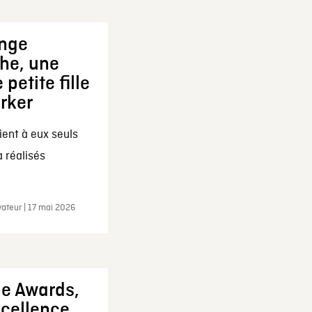
ange
che, une
 petite fille
arker
ent à eux seuls
a réalisés
ateur | 17 mai 2026
ie Awards,
xcellence