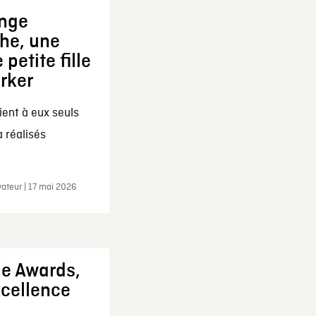
ange
che, une
 petite fille
arker
ent à eux seuls
a réalisés
ateur | 17 mai 2026
ie Awards,
xcellence