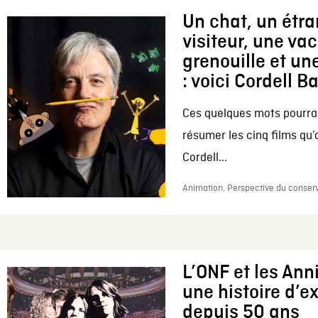
Un chat, un étr
visiteur, une va
grenouille et une
: voici Cordell B
Ces quelques mots pourrai
résumer les cinq films qu’
Cordell...
Animation, Perspective du conserv
L’ONF et les Ann
une histoire d’e
depuis 50 ans