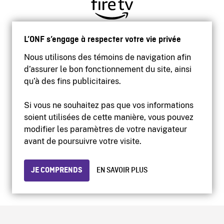
L’ONF s’engage à respecter votre vie privée
Nous utilisons des témoins de navigation afin
d’assurer le bon fonctionnement du site, ainsi
qu’à des fins publicitaires.
Si vous ne souhaitez pas que vos informations
soient utilisées de cette manière, vous pouvez
modifier les paramètres de votre navigateur
Accessibilité
avant de poursuivre votre visite.
Site institutionnel
Conditions d'utilisation
Protection des renseignements personnels
JE COMPRENDS
EN SAVOIR PLUS
© 2026 Office national du film du Canada