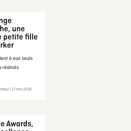
ange
che, une
 petite fille
arker
ent à eux seuls
a réalisés
ateur | 17 mai 2026
ie Awards,