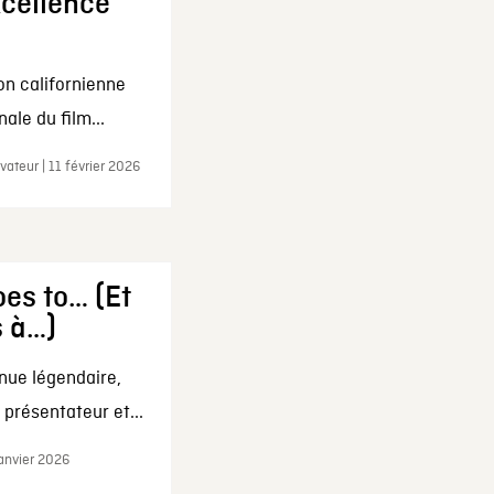
xcellence
on californienne
ale du film...
ateur | 11 février 2026
es to… (Et
s à…)
nue légendaire,
présentateur et...
janvier 2026