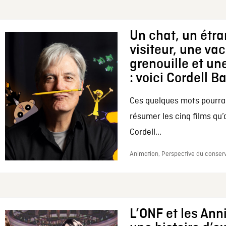
Un chat, un étr
visiteur, une va
grenouille et une
: voici Cordell B
Ces quelques mots pourrai
résumer les cinq films qu’
Cordell...
Animation, Perspective du conserv
L’ONF et les Ann