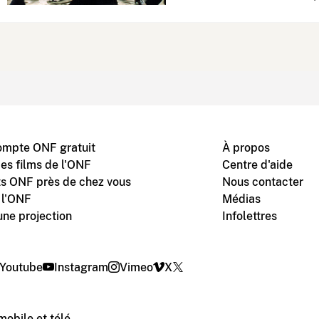
ompte ONF gratuit
À propos
des films de l'ONF
Centre d'aide
s ONF près de chez vous
Nous contacter
 l'ONF
Médias
une projection
Infolettres
Youtube
Instagram
Vimeo
X
mobile et télé