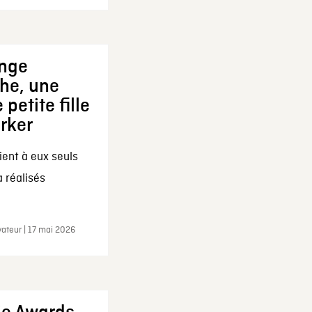
ange
che, une
 petite fille
arker
ent à eux seuls
a réalisés
ateur | 17 mai 2026