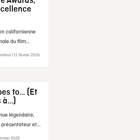
ie Awards,
xcellence
on californienne
ale du film...
ateur | 11 février 2026
es to… (Et
s à…)
nue légendaire,
présentateur et...
janvier 2026