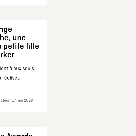
ange
che, une
 petite fille
arker
ent à eux seuls
a réalisés
ateur | 17 mai 2026