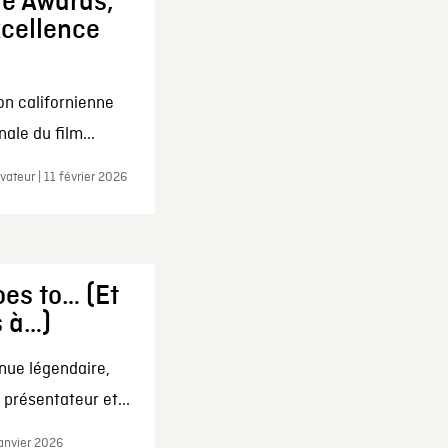
ie Awards,
xcellence
on californienne
ale du film...
ateur | 11 février 2026
es to… (Et
s à…)
nue légendaire,
présentateur et...
janvier 2026