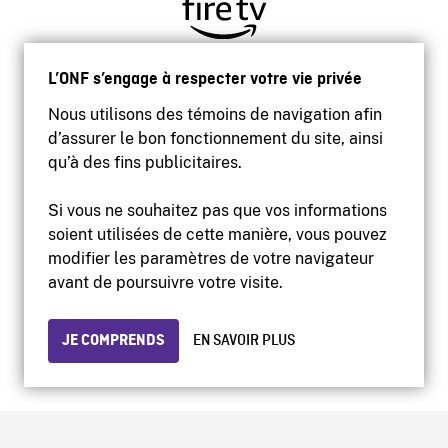
L’ONF s’engage à respecter votre vie privée
Nous utilisons des témoins de navigation afin
d’assurer le bon fonctionnement du site, ainsi
qu’à des fins publicitaires.
Si vous ne souhaitez pas que vos informations
soient utilisées de cette manière, vous pouvez
modifier les paramètres de votre navigateur
Accessibilité
avant de poursuivre votre visite.
Site institutionnel
Conditions d'utilisation
Protection des renseignements personnels
JE COMPRENDS
EN SAVOIR PLUS
© 2026 Office national du film du Canada