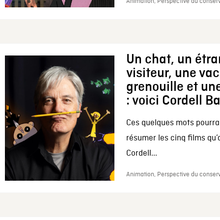
Animation, Perspective du conserv
Un chat, un étr
visiteur, une va
grenouille et une
: voici Cordell B
Ces quelques mots pourrai
résumer les cinq films qu’
Cordell...
Animation, Perspective du conserv