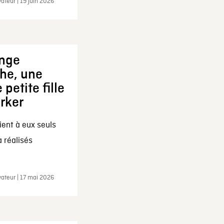
ateur | 19 juin 2026
ange
che, une
 petite fille
arker
ent à eux seuls
a réalisés
ateur | 17 mai 2026