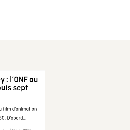
y : l’ONF au
uis sept
u film d’animation
0. D’abord...