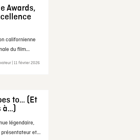
ie Awards,
xcellence
on californienne
ale du film...
ateur | 11 février 2026
es to… (Et
s à…)
nue légendaire,
présentateur et...