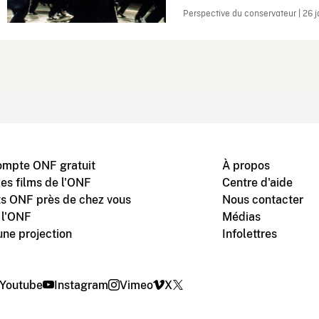
Perspective du conservateur | 26 
ompte ONF gratuit
À propos
des films de l'ONF
Centre d'aide
s ONF près de chez vous
Nous contacter
 l'ONF
Médias
une projection
Infolettres
Youtube
Instagram
Vimeo
X