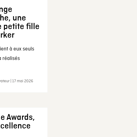
ange
che, une
 petite fille
arker
ent à eux seuls
a réalisés
ateur | 17 mai 2026
ie Awards,
xcellence