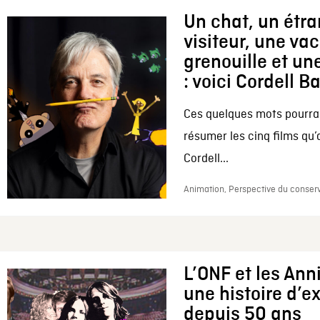
Un chat, un étr
visiteur, une va
grenouille et une
: voici Cordell B
Ces quelques mots pourrai
résumer les cinq films qu’
Cordell...
Animation, Perspective du conserv
L’ONF et les Ann
une histoire d’e
depuis 50 ans