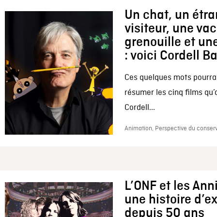
Un chat, un étr
visiteur, une va
grenouille et une
: voici Cordell B
Ces quelques mots pourrai
résumer les cinq films qu’
Cordell...
Animation, Perspective du conserv
L’ONF et les Ann
une histoire d’e
depuis 50 ans