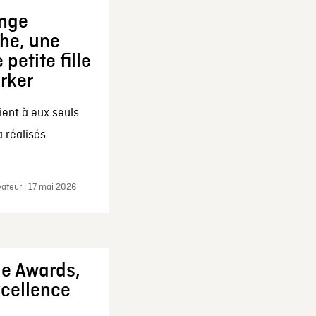
ange
che, une
 petite fille
arker
ent à eux seuls
a réalisés
ateur | 17 mai 2026
ie Awards,
xcellence