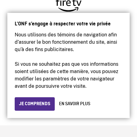
L’ONF s’engage à respecter votre vie privée
Nous utilisons des témoins de navigation afin
d’assurer le bon fonctionnement du site, ainsi
qu’à des fins publicitaires.
Si vous ne souhaitez pas que vos informations
soient utilisées de cette manière, vous pouvez
modifier les paramètres de votre navigateur
Accessibilité
avant de poursuivre votre visite.
Site institutionnel
Conditions d'utilisation
Protection des renseignements personnels
JE COMPRENDS
EN SAVOIR PLUS
© 2026 Office national du film du Canada