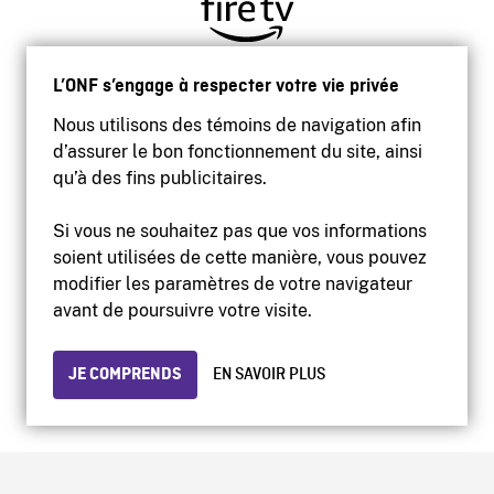
L’ONF s’engage à respecter votre vie privée
Nous utilisons des témoins de navigation afin
d’assurer le bon fonctionnement du site, ainsi
qu’à des fins publicitaires.
Si vous ne souhaitez pas que vos informations
soient utilisées de cette manière, vous pouvez
modifier les paramètres de votre navigateur
Accessibilité
avant de poursuivre votre visite.
Site institutionnel
Conditions d'utilisation
Protection des renseignements personnels
JE COMPRENDS
EN SAVOIR PLUS
© 2026 Office national du film du Canada