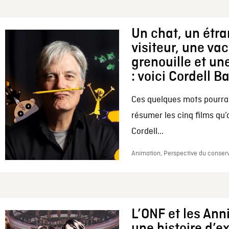
Un chat, un étr
visiteur, une va
grenouille et une
: voici Cordell B
Ces quelques mots pourrai
résumer les cinq films qu’
Cordell...
Animation, Perspective du conserv
L’ONF et les Ann
une histoire d’e