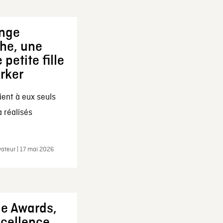
ange
che, une
 petite fille
arker
ent à eux seuls
a réalisés
ateur | 17 mai 2026
ie Awards,
xcellence