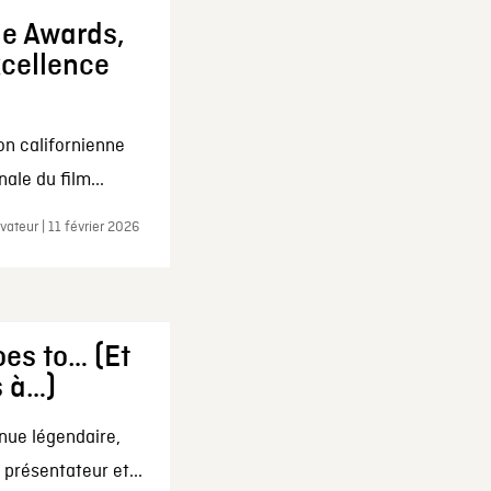
ie Awards,
xcellence
on californienne
ale du film...
ateur | 11 février 2026
es to… (Et
s à…)
nue légendaire,
présentateur et...