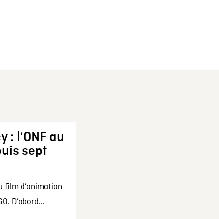
y : l’ONF au
uis sept
u film d’animation
0. D’abord...