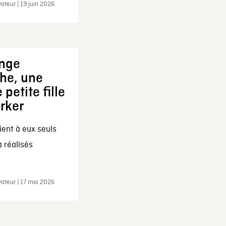
ateur | 19 juin 2026
ange
che, une
 petite fille
arker
ent à eux seuls
a réalisés
ateur | 17 mai 2026