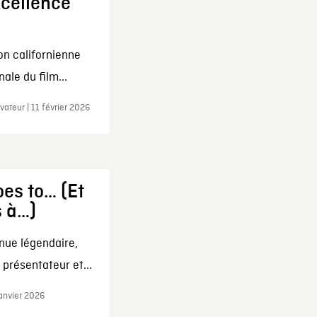
xcellence
on californienne
ale du film...
ateur | 11 février 2026
es to… (Et
s à…)
nue légendaire,
présentateur et...
janvier 2026