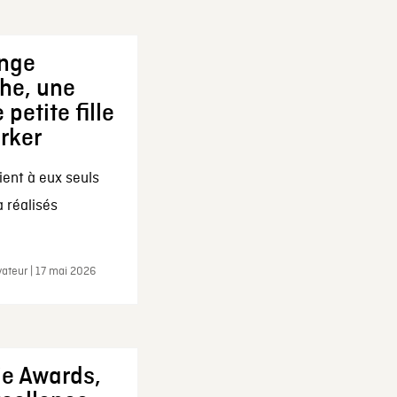
ange
che, une
 petite fille
arker
ent à eux seuls
a réalisés
ateur | 17 mai 2026
ie Awards,