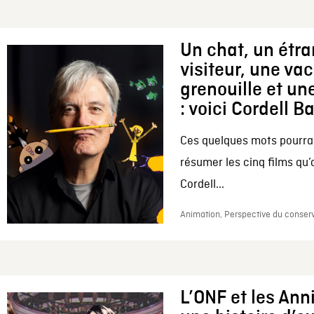
Un chat, un étr
visiteur, une va
grenouille et une
: voici Cordell B
Ces quelques mots pourrai
résumer les cinq films qu’
Cordell...
Animation, Perspective du conserv
L’ONF et les Ann