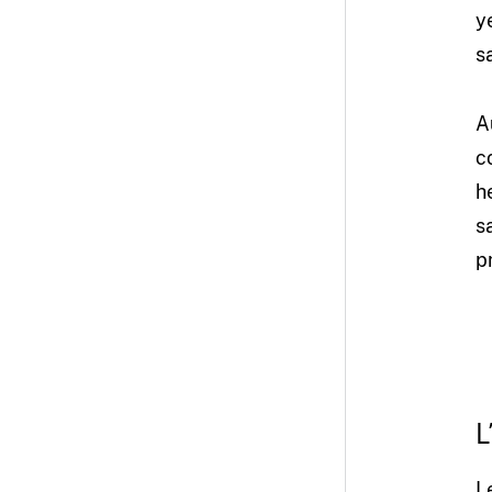
y
s
A
c
h
s
p
L
L