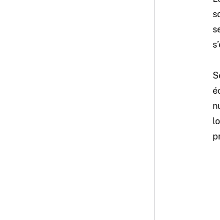
s
s
s
S
é
n
l
p