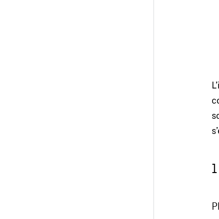
L
c
s
s
1
P