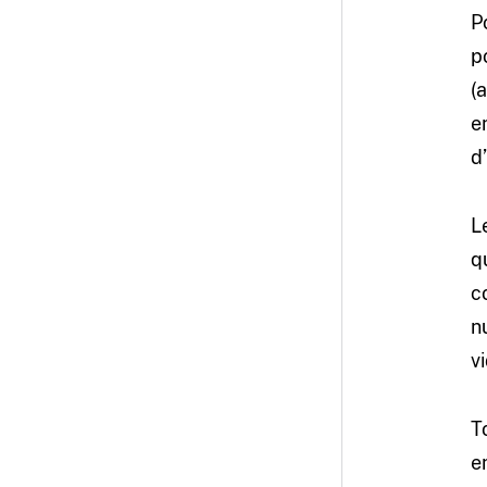
P
p
(
e
d
L
q
c
n
v
T
e