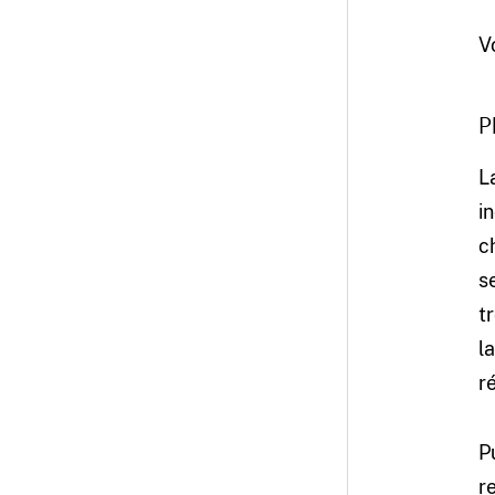
V
P
L
i
c
se
t
l
r
P
r