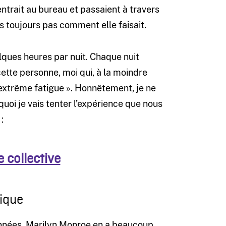
entrait au bureau et passaient à travers
is toujours pas comment elle faisait.
lques heures par nuit. Chaque nuit
ette personne, moi qui, à la moindre
 extrême fatigue ». Honnêtement, je ne
rquoi je vais tenter l’expérience que nous
:
 collective
ique
années. Marilyn Monroe en a beaucoup