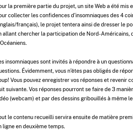
our la première partie du projet, un site Web a été mis e
our collecter les confidences d’insomniaques des 4 coin
anglais/français), le projet tentera ainsi de dresser le po
n allant chercher la participation de Nord-Américains, 
’Océaniens.
es insomniaques sont invités à répondre à un questionn
uestions. Évidemment, vous n’êtes pas obligés de répon
oup! Vous pouvez enregistrer vos réponses et revenir co
uit suivante. Vos réponses pourront se faire de 3 manières
idéo (webcam) et par des dessins gribouillés à même le s
out le contenu recueilli servira ensuite de matière prem
n ligne en deuxième temps.