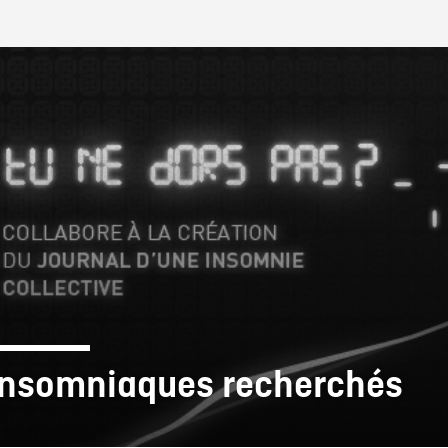
IRE ONF
Insomniaques recherchés