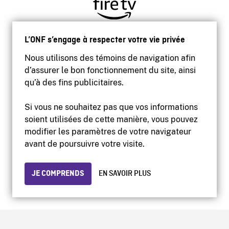
L’ONF s’engage à respecter votre vie privée
Nous utilisons des témoins de navigation afin
d’assurer le bon fonctionnement du site, ainsi
qu’à des fins publicitaires.
Si vous ne souhaitez pas que vos informations
soient utilisées de cette manière, vous pouvez
modifier les paramètres de votre navigateur
Accessibilité
avant de poursuivre votre visite.
Site institutionnel
Conditions d'utilisation
Protection des renseignements personnels
JE COMPRENDS
EN SAVOIR PLUS
© 2026 Office national du film du Canada