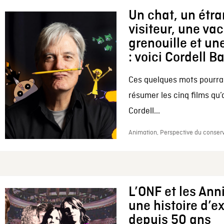
Un chat, un étr
visiteur, une va
grenouille et une
: voici Cordell B
Ces quelques mots pourrai
résumer les cinq films qu’
Cordell...
Animation, Perspective du conserv
L’ONF et les Ann
une histoire d’e
depuis 50 ans