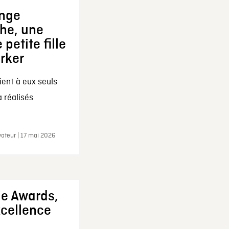
ange
che, une
 petite fille
arker
ent à eux seuls
a réalisés
ateur | 17 mai 2026
ie Awards,
xcellence