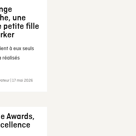
ange
che, une
 petite fille
arker
ent à eux seuls
a réalisés
ateur | 17 mai 2026
ie Awards,
xcellence