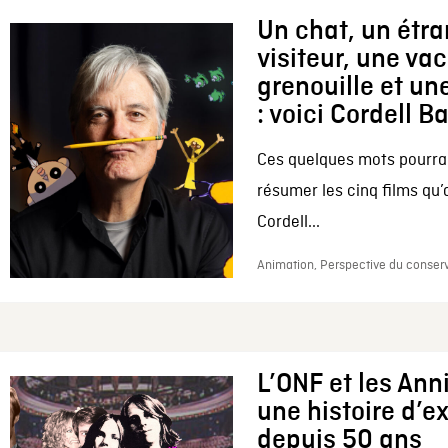
Un chat, un étr
visiteur, une va
grenouille et une
: voici Cordell B
Ces quelques mots pourrai
résumer les cinq films qu’
Cordell...
Animation, Perspective du conserv
L’ONF et les Ann
une histoire d’e
depuis 50 ans