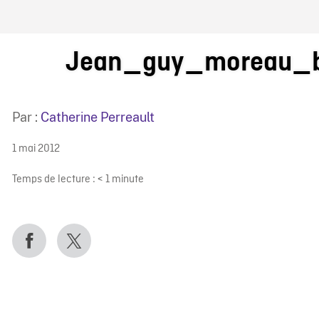
IRE ONF
Jean_guy_moreau_b
Par :
Catherine Perreault
1 mai 2012
Temps de lecture :
< 1
minute