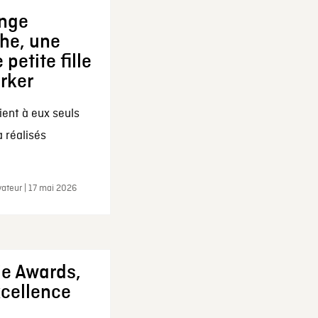
ange
che, une
 petite fille
arker
ent à eux seuls
a réalisés
ateur | 17 mai 2026
ie Awards,
xcellence