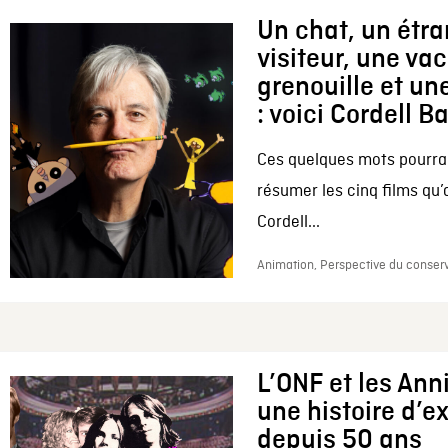
Un chat, un étr
visiteur, une va
grenouille et une
: voici Cordell B
Ces quelques mots pourrai
résumer les cinq films qu’
Cordell...
Animation, Perspective du conserv
L’ONF et les Ann
une histoire d’e
depuis 50 ans